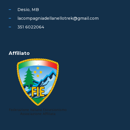
Desio, MB
lacompagniadellanellotrek@gmail.com
351 6022064
Affiliato