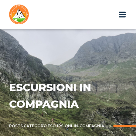
HOME
CHI SIAMO
ESCURSIONI
PHOTOGALLERY
ESCURSIONI IN
IL BLOG
COMPAGNIA
I GADGET
POSTS CATEGORY: ESCURSIONI-IN-COMPAGNIA
WEBAPP