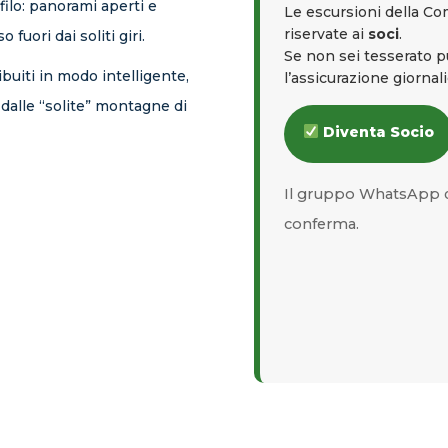
filo: panorami aperti e
Le escursioni della C
riservate ai
soci
.
uori dai soliti giri.
Se non sei tesserato 
ribuiti in modo intelligente,
l’assicurazione giornal
 dalle “solite” montagne di
Diventa Socio
Il gruppo WhatsApp d
conferma.