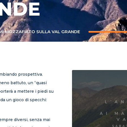
ANDE
MI MOZZAFIATO SULLA VAL GRANDE
ambiando prospettiva.
eno battuto, un “quasi
orterà a mettere i piedi su
a un gioco di specchi:
sempre diversi, senza mai