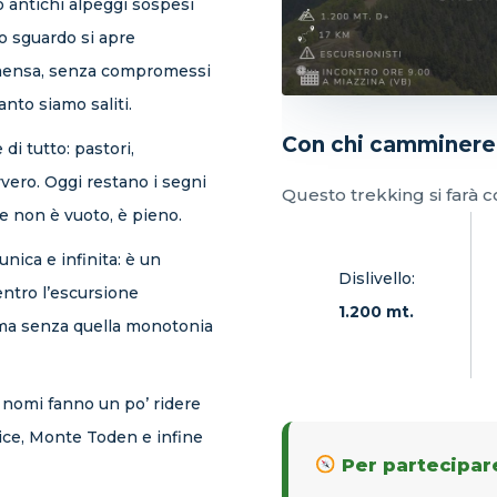
o antichi alpeggi sospesi
lo sguardo si apre
immensa, senza compromessi
anto siamo saliti.
Con chi camminer
i tutto: pastori,
vero. Oggi restano i segni
Questo trekking si farà 
he non è vuoto, è pieno.
unica e infinita: è un
Dislivello:
entro l’escursione
1.200 mt.
o, ma senza quella monotonia
 nomi fanno un po’ ridere
ce, Monte Toden e infine
Per partecipare