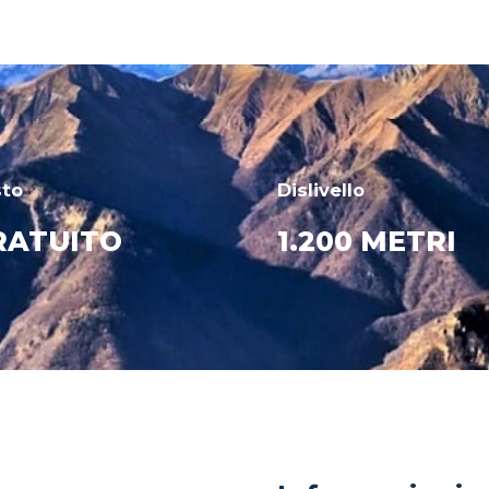
sto
Dislivello
RATUITO
1.200 METRI