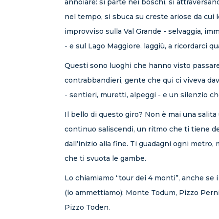
annoiare: si parte nei boschi, si attraversan
nel tempo, si sbuca su creste ariose da cui 
improvviso sulla Val Grande - selvaggia, 
- e sul Lago Maggiore, laggiù, a ricordarci qu
Questi sono luoghi che hanno visto passare d
contrabbandieri, gente che qui ci viveva dav
- sentieri, muretti, alpeggi - e un silenzio c
Il bello di questo giro? Non è mai una salita 
continuo saliscendi, un ritmo che ti tiene d
dall’inizio alla fine. Ti guadagni ogni metr
che ti svuota le gambe.
Lo chiamiamo “tour dei 4 monti”, anche se i
(lo ammettiamo): Monte Todum, Pizzo Perni
Pizzo Toden.