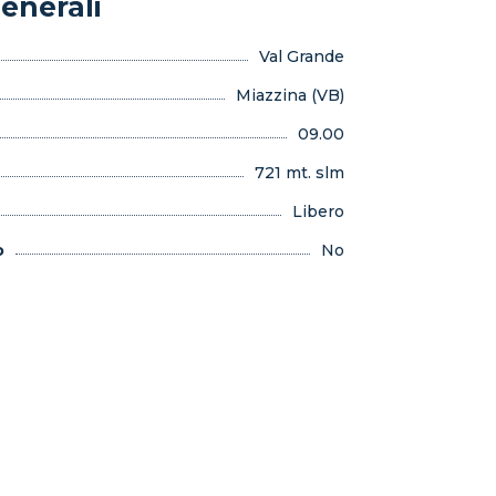
enerali
Val Grande
Miazzina (VB)
09.00
721 mt. slm
Libero
o
No