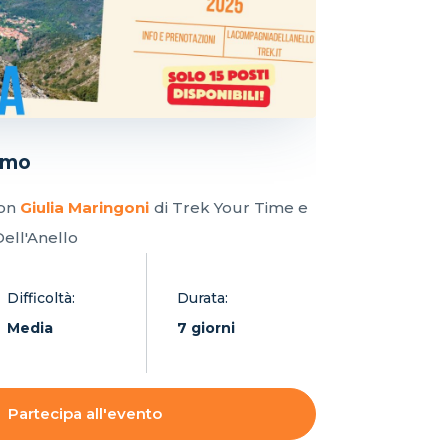
emo
con
Giulia Maringoni
di Trek Your Time e
ell'Anello
Difficoltà:
Durata:
Media
7 giorni
Partecipa all'evento