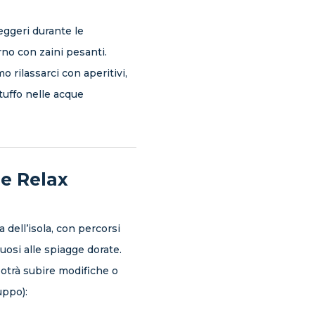
eggeri durante le
rno con zaini pesanti.
 rilassarci con aperitivi,
n tuffo nelle acque
e Relax
 dell’isola, con percorsi
uosi alle spiagge dorate.
trà subire modifiche o
uppo):