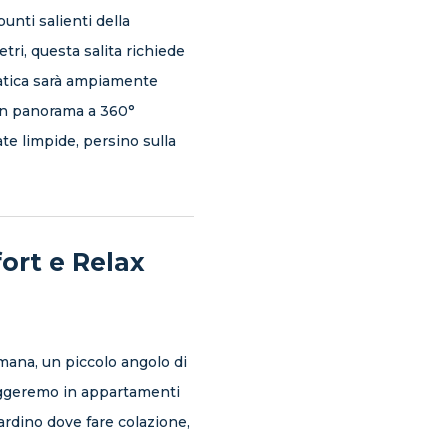
nti salienti della
tri, questa salita richiede
fatica sarà ampiamente
un panorama a 360°
ate limpide, persino sulla
ort e Relax
imana, un piccolo angolo di
lloggeremo in appartamenti
iardino dove fare colazione,