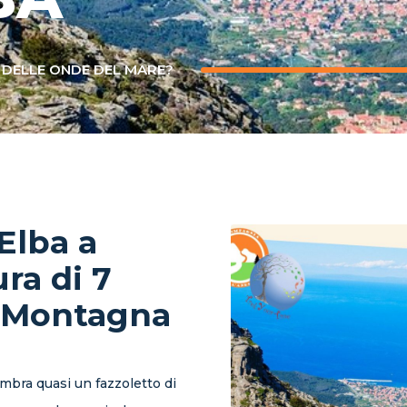
 DELLE ONDE DEL MARE?
’Elba a
ra di 7
e Montagna
sembra quasi un fazzoletto di