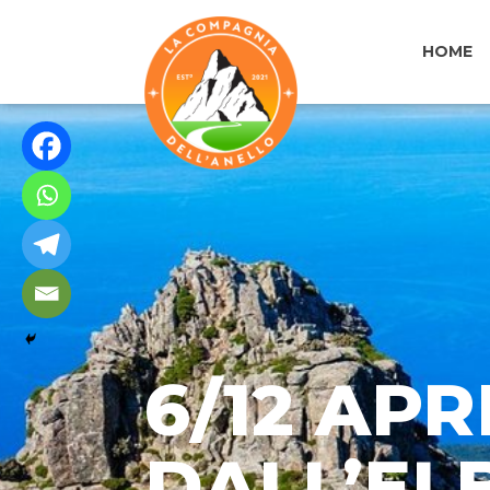
HOME
6/12 APR
DALL’EL