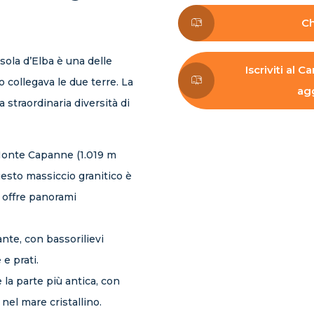
Ch
’Isola d’Elba è una delle
Iscriviti al
 collegava le due terre. La
agg
 straordinaria diversità di
Monte Capanne (1.019 m
uesto massiccio granitico è
e offre panorami
ante, con bassorilievi
 e prati.
la parte più antica, con
a nel mare cristallino.