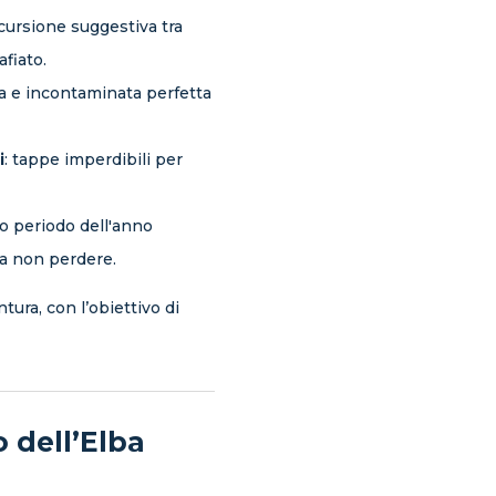
scursione suggestiva tra
fiato.
ia e incontaminata perfetta
i
: tappe imperdibili per
sto periodo dell'anno
da non perdere.
ura, con l’obiettivo di
 dell’Elba