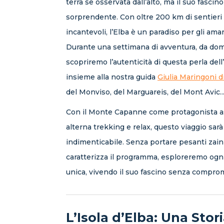
terra se osservata dall’alto, ma il suo fasc
sorprendente. Con oltre 200 km di sentieri
incantevoli, l’Elba è un paradiso per gli aman
Durante una settimana di avventura, da dome
scopriremo l’autenticità di questa perla del
insieme alla nostra guida
Giulia Maringoni d
del Monviso, del Marguareis, del Mont Avic..
Con il Monte Capanne come protagonista ass
alterna trekking e relax, questo viaggio sar
indimenticabile. Senza portare pesanti zaini
caratterizza il programma, esploreremo ogni
unica, vivendo il suo fascino senza compro
L’Isola d’Elba: Una Stor