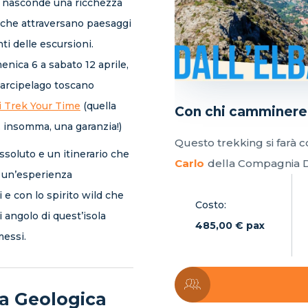
ino nasconde una ricchezza
 che attraversano paesaggi
ti delle escursioni.
nica 6 a sabato 12 aprile,
l’arcipelago toscano
i Trek Your Time
(quella
Con chi camminer
. insomma, una garanzia!)
Questo trekking si farà 
oluto e un itinerario che
Carlo
della Compagnia D
à un’esperienza
 e con lo spirito wild che
Costo:
 angolo di quest’isola
485,00 € pax
messi.
ia Geologica