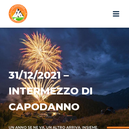
HOME
CHI SIAMO
ESCURSIONI
31/12/2021 –
PHOTOGALLERY
INTERMEZZO DI
IL BLOG
CAPODANNO
I GADGET
WEBAPP
UN ANNO SE NE VA, UN ALTRO ARRIVA. INSIEME.