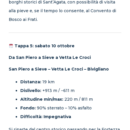
borghi storici di Sant’Agata, con possibilità di visita
alla pieve e, se il tempo lo consente, al Convento di
Bosco ai Frati.
Tappa 5: sabato 10 ottobre
Da San Piero a Sieve a Vetta Le Croci
San Piero a Sieve – Vetta Le Croci – Bivigliano
Distanza:
19 km
Dislivello:
+913 m / −611 m
Altitudine min/max:
220 m / 811 m
Fondo:
90% sterrato – 10% asfalto
Difficoltà:
Impegnativa
Si riparte dal centro storico passando per la Fortezza