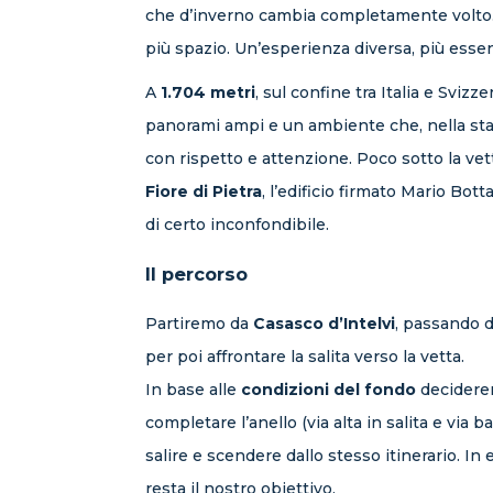
che d’inverno cambia completamente volto.
più spazio. Un’esperienza diversa, più essen
A
1.704 metri
, sul confine tra Italia e Svizz
panorami ampi e un ambiente che, nella stag
con rispetto e attenzione. Poco sotto la vett
Fiore di Pietra
, l’edificio firmato Mario Bott
di certo inconfondibile.
Il percorso
Partiremo da
Casasco d’Intelvi
, passando d
per poi affrontare la salita verso la vetta.
In base alle
condizioni del fondo
decidere
completare l’anello (via alta in salita e via 
salire e scendere dallo stesso itinerario. In e
resta il nostro obiettivo.