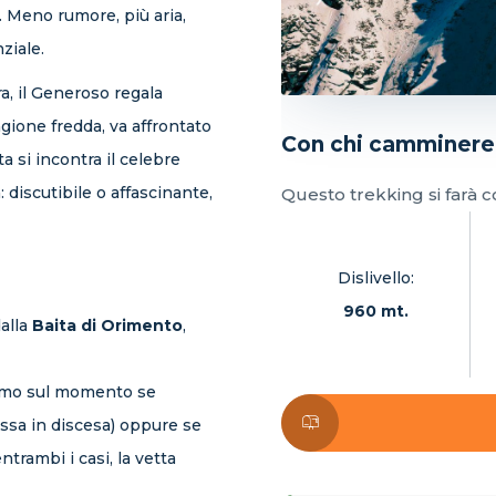
 Meno rumore, più aria,
ziale.
era, il Generoso regala
ione fredda, va affrontato
Con chi camminer
a si incontra il celebre
a: discutibile o affascinante,
Questo trekking si farà 
Dislivello:
960 mt.
alla
Baita di Orimento
,
mo sul momento se
bassa in discesa) oppure se
ntrambi i casi, la vetta