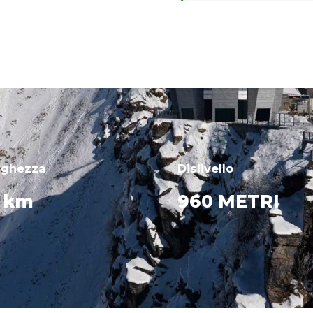
nghezza
Dislivello
8 km
960 METRI