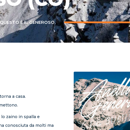
 QUESTO È IL GENEROSO.
torna a casa.
rmettono.
lo zaino in spalla e
a conosciuta da molti ma