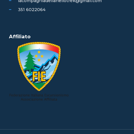
lacompagniadellanellotrek@gmail.com
351 6022064
Affiliato