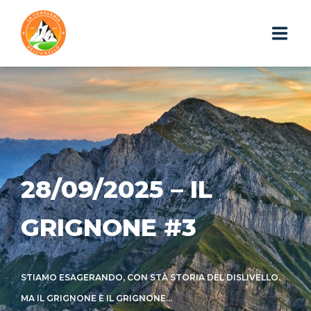
HOME
CHI SIAMO
ESCURSIONI
28/09/2025 – IL
PHOTOGALLERY
GRIGNONE #3
IL BLOG
I GADGET
STIAMO ESAGERANDO, CON STÀ STORIA DEL DISLIVELLO.
WEBAPP
MA IL GRIGNONE È IL GRIGNONE...