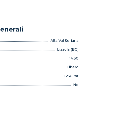
enerali
Alta Val Seriana
Lizzola (BG)
14.30
Libero
1.250 mt
No