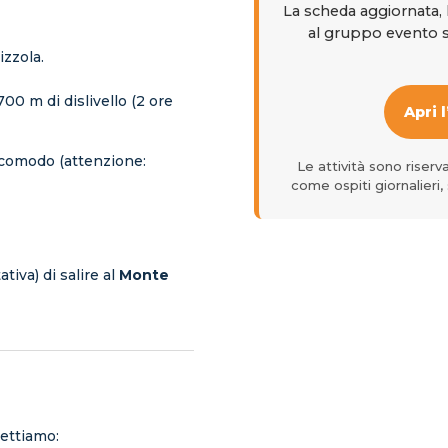
La scheda aggiornata, 
al gruppo evento s
izzola.
700 m di dislivello (2 ore
Apri 
e comodo (attenzione:
Le attività sono riserv
come ospiti giornalieri
tiva) di salire al
Monte
pettiamo: