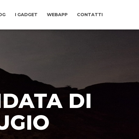
LOG
I GADGET
WEBAPP
CONTATTI
ENDATA DI
UGIO