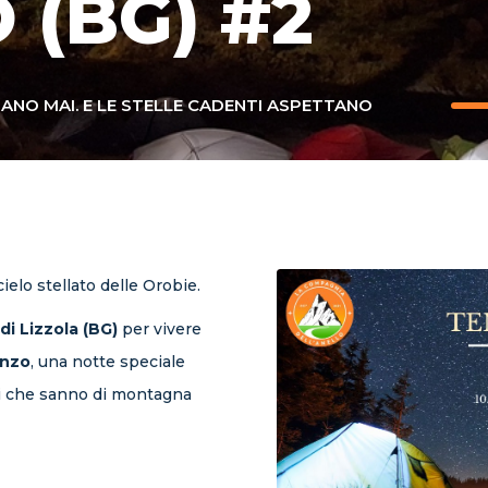
 (BG) #2
ANO MAI. E LE STELLE CADENTI ASPETTANO
ielo stellato delle Orobie.
 di Lizzola (BG)
per vivere
enzo
, una notte speciale
nzi che sanno di montagna