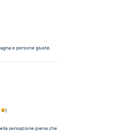
ntagna e persone giuste.
o
)
uella sensazione piena che