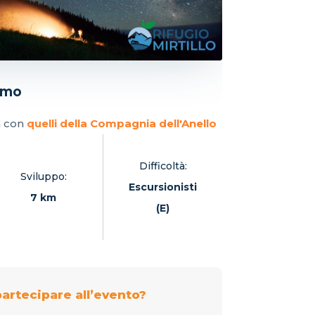
emo
à con
quelli della Compagnia dell'Anello
Difficoltà:
Sviluppo:
Escursionisti
7 km
(E)
artecipare all’evento?