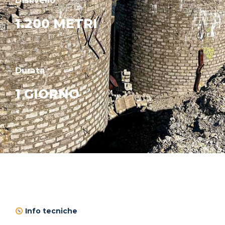
Dislivello
1.200 METRI
Durata
1 GIORNO
Info tecniche