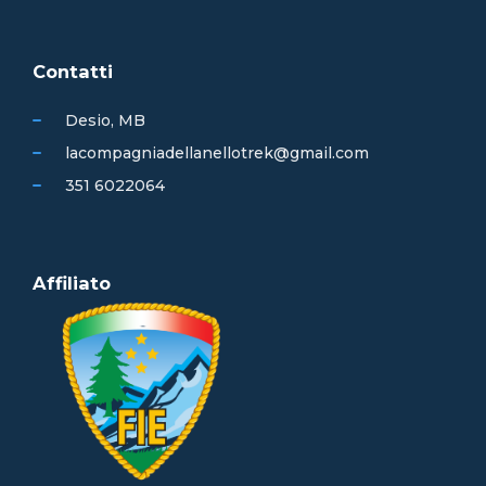
Contatti
Desio, MB
lacompagniadellanellotrek@gmail.com
351 6022064
Affiliato