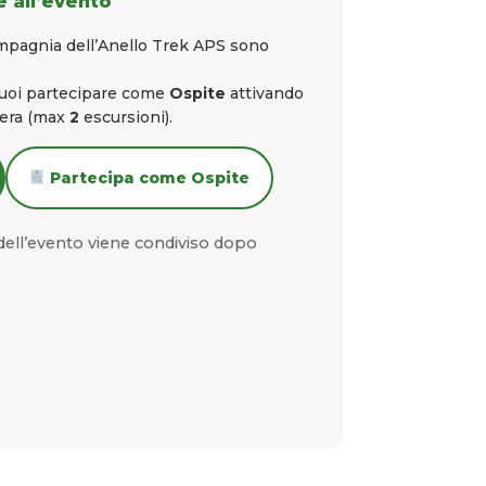
 all’evento
ompagnia dell’Anello Trek APS sono
puoi partecipare come
Ospite
attivando
iera (max
2
escursioni).
Partecipa come Ospite
ell’evento viene condiviso dopo