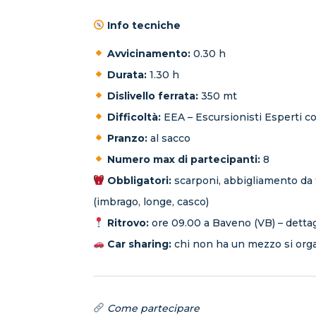
Info tecniche
Avvicinamento:
0.30 h
Durata:
1.30 h
Dislivello ferrata:
350 mt
Difficoltà:
EEA – Escursionisti Esperti c
Pranzo:
al sacco
Numero max di partecipanti:
8
Obbligatori:
scarponi, abbigliamento da t
(imbrago, longe, casco)
Ritrovo:
ore 09.00 a Baveno (VB) – dett
Car sharing:
chi non ha un mezzo si orga
Come partecipare