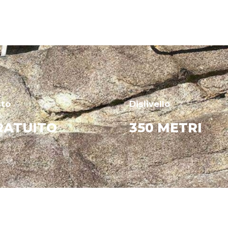
sto
Dislivello
RATUITO
350 METRI