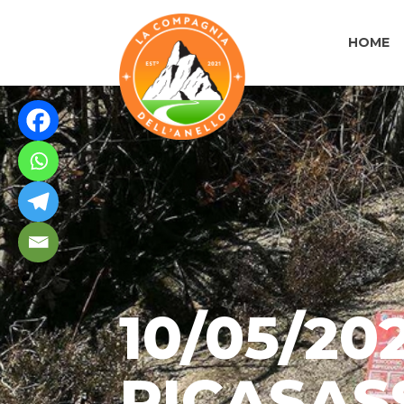
HOME
10/05/20
PICASASS