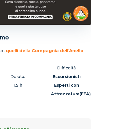
emo
con
quelli della Compagnia dell'Anello
Difficoltà:
Durata:
Escursionisti
1.5 h
Esperti con
Attrezzatura(EEA)