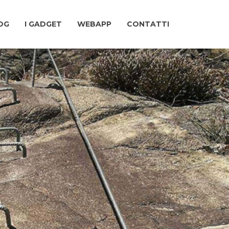
LOG
I GADGET
WEBAPP
CONTATTI
A