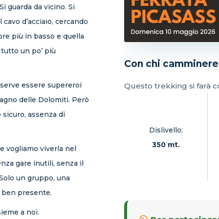
i guarda da vicino. Si
il cavo d’acciaio, cercando
pre più in basso e quella
tutto un po’ più
Con chi camminer
 serve essere supereroi
Questo trekking si farà 
ragno delle Dolomiti. Però
 sicuro, assenza di
.
Dislivello:
350 mt.
 e vogliamo viverla nel
za gare inutili, senza il
 Solo un gruppo, una
a ben presente.
ieme a noi.