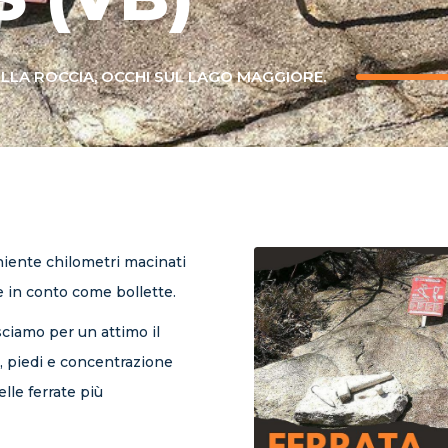
ULLA ROCCIA, OCCHI SUL LAGO MAGGIORE.
niente chilometri macinati
re in conto come bollette.
ciamo per un attimo il
, piedi e concentrazione
lle ferrate più