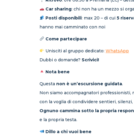
Ritrovo
: ore 08:30 a Premana (LC) – det
Car sharing
: chi non ha un mezzo si org
Posti disponibili
: max 20 – di cui
5 riserv
hanno mai camminato con noi
Come partecipare
Unisciti al gruppo dedicato:
WhatsApp
Dubbi o domande?
Scrivici!
Nota bene
Questa
non è un’escursione guidata
.
Non siamo accompagnatori professionisti, 
con la voglia di condividere sentieri, silenzi
Ognuno cammina sotto la propria respons
e la propria testa.
Dillo a chi vuoi bene