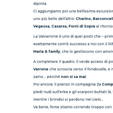
dipinta.
Ci aggiungiamo poi una bellissima escursio
uno più bello dell’altro:
Charino, Barconcell
Vegessa, Casarsa, Forni di Sopra
al ritorno
La Valvarrone è uno di quei posti che – prima
esattamente com’è successo a noi con il Ri
Maria & family
, che lo gestiscono con amor
A completare il quadro: il verde acceso di pra
Varrone
che scroscia verso il fondovalle, e 
zaino… perché
non si sa mai
.
Poi ancora: il pranzo in compagnia (la
Comp
piedi nudi sull’erba e gli scarponi buttati là,
mentre i brindisi si perdono nel cielo...
Va bene, forse stiamo correndo troppo con 