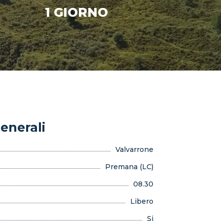
1 GIORNO
enerali
Valvarrone
Premana (LC)
08.30
Libero
Si