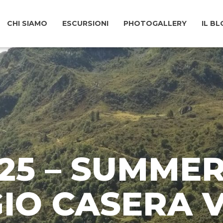
CHI SIAMO
ESCURSIONI
PHOTOGALLERY
IL B
025 – SUMME
GIO CASERA 