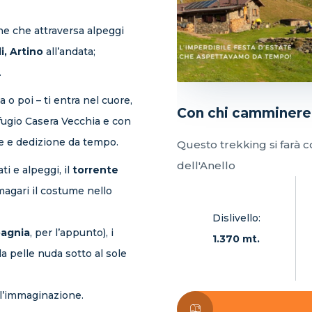
ne che attraversa alpeggi
i, Artino
all’andata;
.
 o poi – ti entra nel cuore,
Con chi camminer
fugio Casera Vecchia e con
e e dedizione da tempo.
Questo trekking si farà 
dell'Anello
ti e alpeggi, il
torrente
magari il costume nello
Dislivello:
agnia
, per l’appunto), i
1.370 mt.
 la pelle nuda sotto al sole
l’immaginazione.