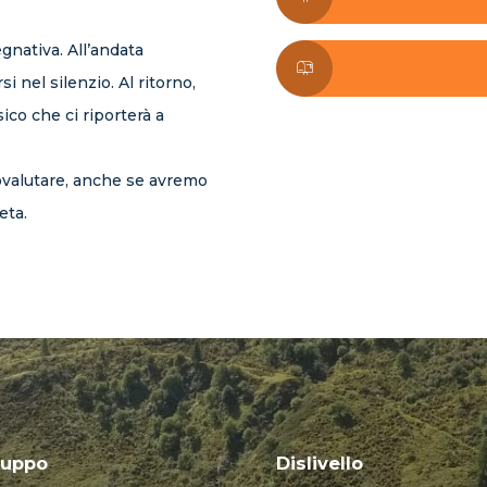
nativa. All’andata
si nel silenzio. Al ritorno,
sico che ci riporterà a
valutare, anche se avremo
eta.
luppo
Dislivello