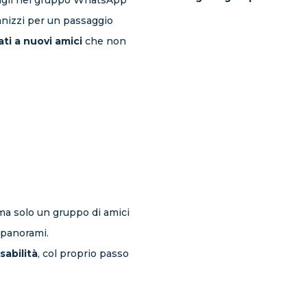
tagli nel gruppo WhatsApp
anizzi per un passaggio
ati a nuovi amici
che non
ma solo un gruppo di amici
, panorami.
abilità
, col proprio passo