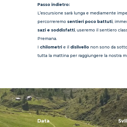
Passo indietro:
L’escursione sarà lunga e mediamente impeg
percorreremo
sentieri poco battuti
, immer
sazi e soddisfatti
, useremo il sentiero clas
Premana.
I
chilometri
e il
dislivello
non sono da sotto
tutta la mattina per raggiungere la nostra m
Data
Svi