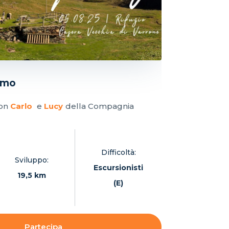
emo
con
Carlo
e
Lucy
della Compagnia
Difficoltà:
Sviluppo:
Escursionisti
19,5 km
(E)
Partecipa