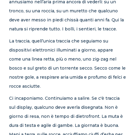
annusiamo nell’aria prima ancora di vederli: su un
tronco, su una roccia, su un muretto che qualcuno
deve aver messo in piedi chissà quanti anni fa. Qui la
natura si riprende tutto. I bolli, i sentieri, le tracce.
La traccia, quell’unica traccia che seguiamo su
dispositivi elettronici illuminati a giorno, appare
come una linea retta, più o meno, uno zig-zag nel
bosco e sul greto di un torrente secco. Secco come le
nostre gole, a respirare aria umida e profumo di felci e
rocce asciutte.
Ci incaponiamo. Continuiamo a salire. Se c'è traccia
sul display, qualcuno deve averla disegnata. Non è
giorno di resa, non è tempo di dietrofront. La muta è
dura di testa e agile di gambe. La giornata è buona.
Mani a terra, sulle rocce, acciuffiamo ciuffi d’erba per