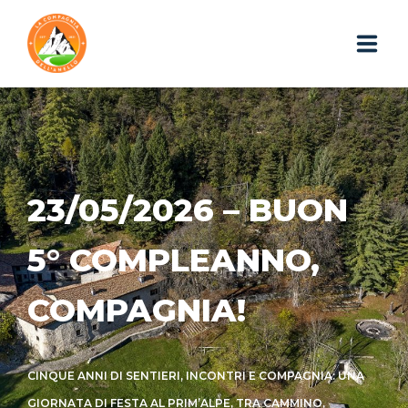
HOME
CHI SIAMO
23/05/2026 – BUON
ESCURSIONI
PHOTOGALLERY
5° COMPLEANNO,
IL BLOG
COMPAGNIA!
I GADGET
CINQUE ANNI DI SENTIERI, INCONTRI E COMPAGNIA: UNA
WEBAPP
GIORNATA DI FESTA AL PRIM’ALPE, TRA CAMMINO,