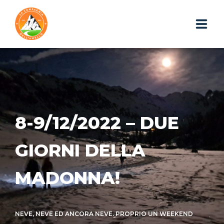
HOME
CHI SIAMO
ESCURSIONI
8-9/12/2022 – DUE
PHOTOGALLERY
GIORNI DELLA
IL BLOG
MADONNA!
I GADGET
WEBAPP
NEVE, NEVE ED ANCORA NEVE. PROPRIO UN WEEKEND