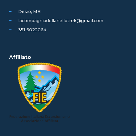
Desio, MB
lacompagniadellanellotrek@gmail.com
351 6022064
Affiliato