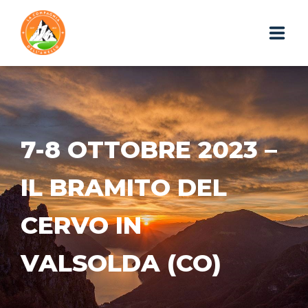
HOME
CHI SIAMO
7-8 OTTOBRE 2023 –
ESCURSIONI
IL BRAMITO DEL
PHOTOGALLERY
CERVO IN
IL BLOG
VALSOLDA (CO)
I GADGET
WEBAPP