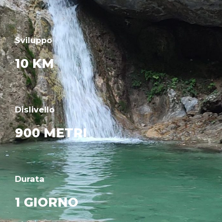
Sviluppo
10 KM
Dislivello
900 METRI
Durata
1 GIORNO