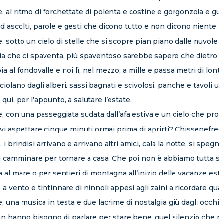
, al ritmo di forchettate di polenta e costine e gorgonzola e g
i ed ascolti, parole e gesti che dicono tutto e non dicono niente
 sotto un cielo di stelle che si scopre pian piano dalle nuvol
gia che ci spaventa, più spaventoso sarebbe sapere che dietro 
bia al fondovalle e noi lì, nel mezzo, a mille e passa metri di l
iolano dagli alberi, sassi bagnati e scivolosi, panche e tavoli u
 qui, per l’appunto, a salutare l’estate.
, con una passeggiata sudata dall’afa estiva e un cielo che pro
vi aspettare cinque minuti ormai prima di aprirti? Chissenefrega
 i brindisi arrivano e arrivano altri amici, cala la notte, si speg
a camminare per tornare a casa. Che poi non è abbiamo tutta stà 
mare o per sentieri di montagna all’inizio delle vacanze estive
e a vento e tintinnare di ninnoli appesi agli zaini a ricordare q
 una musica in testa e due lacrime di nostalgia giù dagli occhi
n hanno bisogno di parlare per stare bene, quel silenzio che