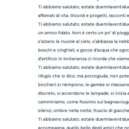
Ti abbiamo salutato, estate duemilaventidue
affamati di vita. Ricordi e progetti, raccont
Ti abbiamo salutato, estate duemilaventidue,
un amico fidato. Non è certo un po’ di piog
s’alzano le nuvole al cielo, s’abbassa la neb
boschi e cinghiali, a gocce d’acqua che sgocc
d’artificio in lontananza ci ricorda che siamo
Ti abbiamo salutato, estate duemilaventidue
rifugio che io dico, ma porcogiuda, non pote
bicchieri si riempiono, le gambe si rilassano,
discreto, si accendono le lampade, si inizia 
camminiamo, come fossimo sul bagnasciuga al 
silenzi, ombre nella notte, fruscìo di giacch
Ti abbiamo salutato, estate duemilaventidue,
accompagna, quello bello degli amici che no