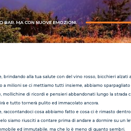
O BAR. MA CON NUOVE EMOZIONI.
brindando alla tua salute con del vino rosso, bicchieri alzati a
ia, o a milioni se ci mettiamo tutti insieme, abbiamo sparpagliat
te, mollichine di ricordi e pensieri abbandonati lungo la strada
rirà e tutto tornerà pulito ed immacolato ancora.
, raccontandoci cosa abbiamo fatto e cosa ci è rimasto dentro
elo siamo riusciti a contare prima di andare a dormire su un let
mmobile ed immutabile, ma che lo è meno di quanto sembri.