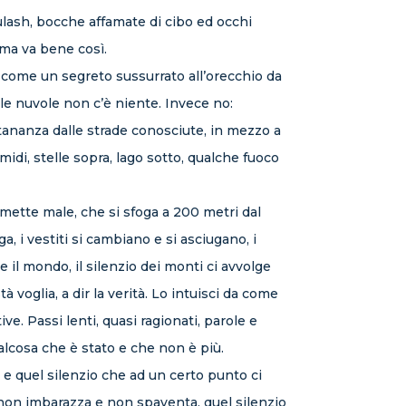
ulash, bocche affamate di cibo ed occhi
 ma va bene così.
e come un segreto sussurrato all’orecchio da
le nuvole non c’è niente. Invece no:
ontananza dalle strade conosciute, in mezzo a
midi, stelle sopra, lago sotto, qualche fuoco
mette male, che si sfoga a 200 metri dal
, i vestiti si cambiano e si asciugano, i
ne il mondo, il silenzio dei monti ci avvolge
voglia, a dir la verità. Lo intuisci da come
. Passi lenti, quasi ragionati, parole e
ualcosa che è stato e che non è più.
 e quel silenzio che ad un certo punto ci
 non imbarazza e non spaventa, quel silenzio