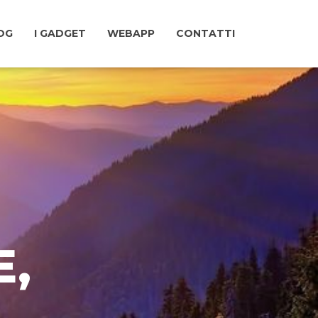
LOG
I GADGET
WEBAPP
CONTATTI
E,