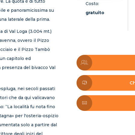
e. La quota è di tutto
Costo:
bile e panoramicissima su
gratuito
una laterale della prima.
a di Val Loga (3.004 mt.)
iavenna, ovvero il Pizzo
acciaio e il Pizzo Tambò
un capitolo ed
a presenza del bivacco Val
Ch
espluga, nei secoli passati
tori che da qui valicavano
o: “La località fu nota fino
tagna» per l'osteria-ospizio
umentata solo a partire dal
ittore degli inizi del