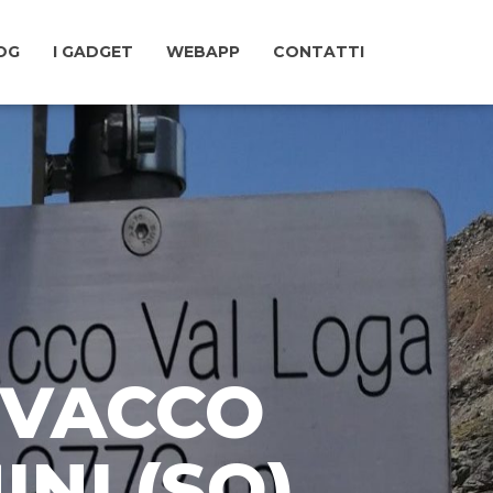
LOG
I GADGET
WEBAPP
CONTATTI
BIVACCO
NI (SO)