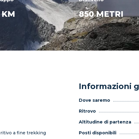
4 KM
850 METRI
Informazioni g
Dove saremo
Ritrovo
Altitudine di partenza
itivo a fine trekking
Posti disponibili