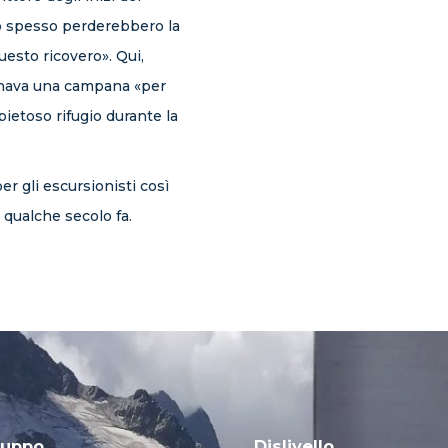
o spesso perderebbero la
uesto ricovero». Qui,
uonava una campana «per
 pietoso rifugio durante la
er gli escursionisti così
 qualche secolo fa.
luppo
Dislivello