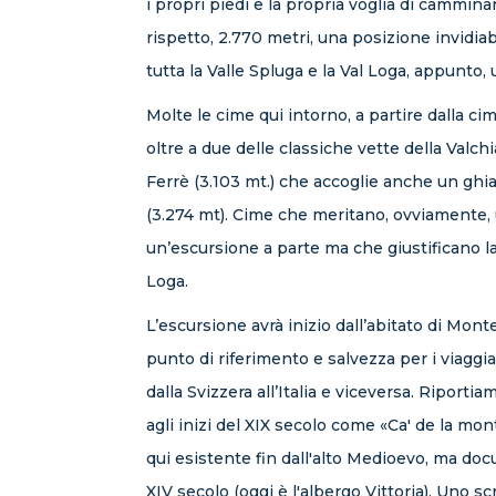
i propri piedi e la propria voglia di camminar
rispetto, 2.770 metri, una posizione invidia
tutta la Valle Spluga e la Val Loga, appunto, 
Molte le cime qui intorno, a partire dalla cim
oltre a due delle classiche vette della Valch
Ferrè (3.103 mt.) che accoglie anche un ghi
(3.274 mt). Cime che meritano, ovviamente, 
un’escursione a parte ma che giustificano l
Loga.
L’escursione avrà inizio dall’abitato di Mont
punto di riferimento e salvezza per i viaggia
dalla Svizzera all’Italia e viceversa. Riportiam
agli inizi del XIX secolo come «Ca' de la mon
qui esistente fin dall'alto Medioevo, ma doc
XIV secolo (oggi è l'albergo Vittoria). Uno scr