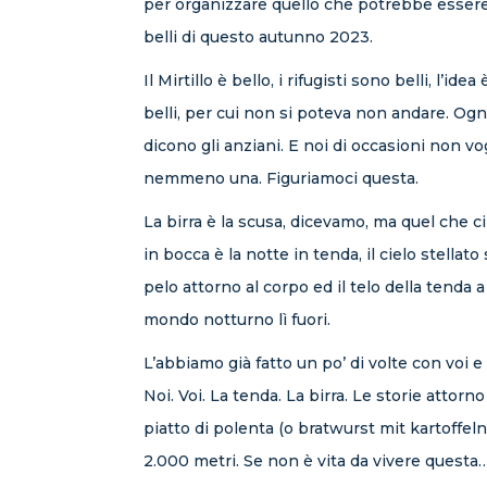
per organizzare quello che potrebbe esser
belli di questo autunno 2023.
Il Mirtillo è bello, i rifugisti sono belli, l’id
belli, per cui non si poteva non andare. Ogn
dicono gli anziani. E noi di occasioni non 
nemmeno una. Figuriamoci questa.
La birra è la scusa, dicevamo, ma quel che ci
in bocca è la notte in tenda, il cielo stellato 
pelo attorno al corpo ed il telo della tenda a
mondo notturno lì fuori.
L’abbiamo già fatto un po’ di volte con voi e
Noi. Voi. La tenda. La birra. Le storie attorn
piatto di polenta (o bratwurst mit kartoffel
2.000 metri. Se non è vita da vivere questa