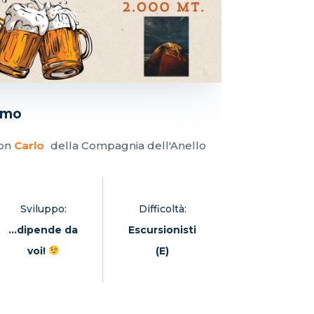
emo
con
Carlo
della Compagnia dell'Anello
Sviluppo:
Difficoltà:
...dipende da
Escursionisti
voi!
(E)