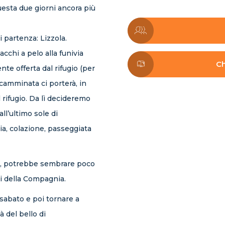
sta due giorni ancora più
 partenza: Lizzola.
cchi a pelo alla funivia
Ch
te offerta dal rifugio (per
camminata ci porterà, in
l rifugio. Da lì decideremo
all’ultimo sole di
ia, colazione, passeggiata
ì, potrebbe sembrare poco
evi della Compagnia.
 sabato e poi tornare a
à del bello di