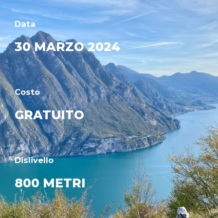
Data
30 MARZO 2024
Costo
GRATUITO
Dislivello
800 METRI