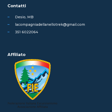
Contatti
Desio, MB
lacompagniadellanellotrek@gmail.com
351 6022064
Affiliato