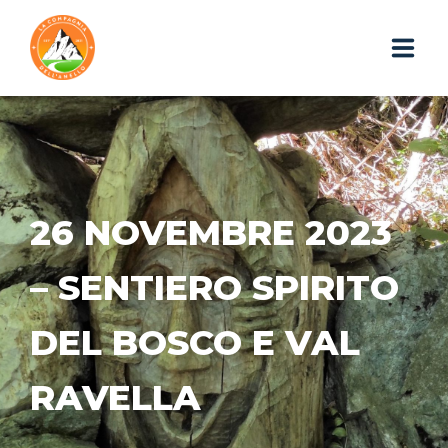
HOME
CHI SIAMO
26 NOVEMBRE 2023
ESCURSIONI
PHOTOGALLERY
– SENTIERO SPIRITO
IL BLOG
DEL BOSCO E VAL
I GADGET
RAVELLA
WEBAPP