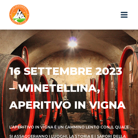
HOME
CHI SIAMO
16 SETTEMBRE 2023
ESCURSIONI
PHOTOGALLERY
– WINETELLINA,
IL BLOG
APERITIVO IN VIGNA
I GADGET
L’APERITIVO IN VIGNA È UN CAMMINO LENTO CON IL QUALE
WEBAPP
SI ASSAGGERANNO I LUOGHI, LA STORIA E I SAPORI DELLA