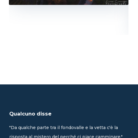
Qualcuno disse
"Da qualche parte tra il fondovalle e la vetta c'è la
risposta al mistero del perché ci piace camminare."