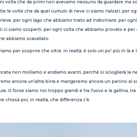
 ogni volta che da primi non avevamo nessuno da guardare ma so
te le volte che da quel cumulo di neve ci siamo rialzati, per og
neve, per ogni lago che abbiamo tirato ad indovinare, per ogn
 ci siamo scoperti, per ogni volta che abbiamo provato e per og
he abbiamo scavallato.
amo per scoprire che oltre, in realtà, è solo un po’ più in là e 
ata non molliamo e andiamo avanti, perché si scioglierà la nev
 berremo ancora un’altra birra e mangeremo ancora un panino al
. O forse siamo noi troppo grandi e tra l’uovo e la gallina, tra 
 chissà poi, in realtà, che differenza c’è.