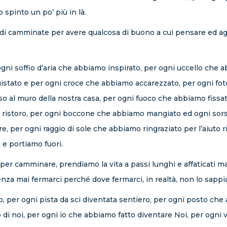
 spinto un po’ più in là.
 camminate per avere qualcosa di buono a cui pensare ed aggr
gni soffio d’aria che abbiamo inspirato, per ogni uccello che
uistato e per ogni croce che abbiamo accarezzato, per ogni fo
 al muro della nostra casa, per ogni fuoco che abbiamo fissato
 e ristoro, per ogni boccone che abbiamo mangiato ed ogni sor
e, per ogni raggio di sole che abbiamo ringraziato per l’aiuto 
e portiamo fuori.
r camminare, prendiamo la vita a passi lunghi e affaticati ma
enza mai fermarci perché dove fermarci, in realtà, non lo sapp
per ogni pista da sci diventata sentiero, per ogni posto che
i noi, per ogni io che abbiamo fatto diventare Noi, per ogni v