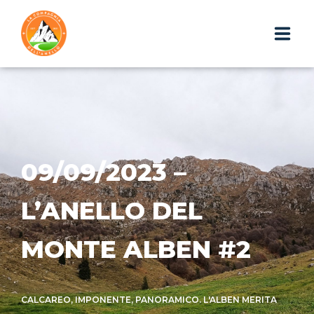
HOME
CHI SIAMO
ESCURSIONI
09/09/2023 –
PHOTOGALLERY
L’ANELLO DEL
IL BLOG
MONTE ALBEN #2
I GADGET
WEBAPP
CALCAREO, IMPONENTE, PANORAMICO. L'ALBEN MERITA