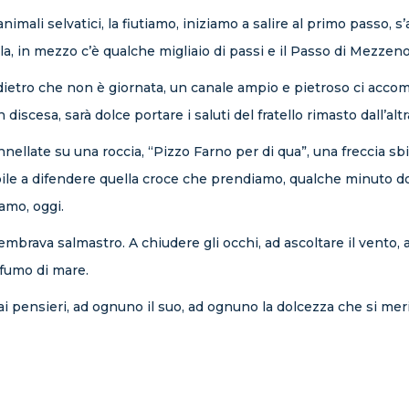
ali selvatici, la fiutiamo, iniziamo a salire al primo passo, s’alz
a, in mezzo c’è qualche migliaio di passi e il Passo di Mezzeno
ndietro che non è giornata, un canale ampio e pietroso ci acc
iscesa, sarà dolce portare i saluti del fratello rimasto dall’altr
late su una roccia, “Pizzo Farno per di qua”, una freccia sbil
ile a difendere quella croce che prendiamo, qualche minuto dop
iamo, oggi.
sembrava salmastro. A chiudere gli occhi, ad ascoltare il vento, 
rofumo di mare.
ai pensieri, ad ognuno il suo, ad ognuno la dolcezza che si meri