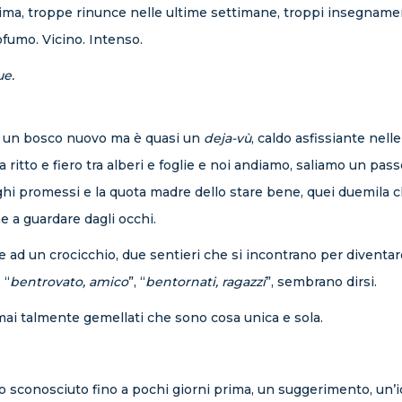
cima, troppe rinunce nelle ultime settimane, troppi insegnamen
fumo. Vicino. Intenso.
ue.
e è un bosco nuovo ma è quasi un
deja-vù
, caldo asfissiante nel
 ritto e fiero tra alberi e foglie e noi andiamo, saliamo un pass
laghi promessi e la quota madre dello stare bene, quei duemil
e a guardare dagli occhi.
e ad un crocicchio, due sentieri che si incontrano per diventar
 “
bentrovato, amico
”, “
bentornati, ragazzi
”, sembrano dirsi.
ai talmente gemellati che sono cosa unica e sola.
o sconosciuto fino a pochi giorni prima, un suggerimento, un’id