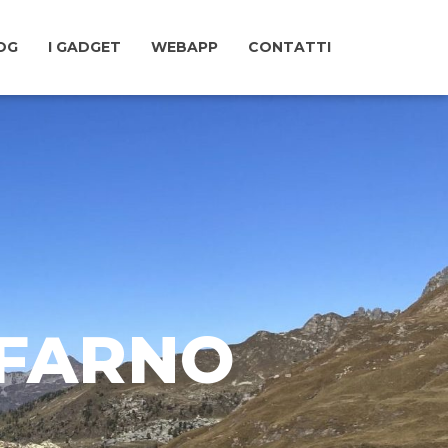
LOG
I GADGET
WEBAPP
CONTATTI
O FARNO