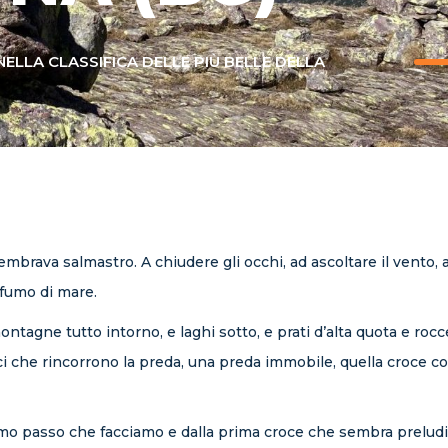
NELLA CLASSIFICA DELLE PIÙ BELLE DELLA
sembrava salmastro. A chiudere gli occhi, ad ascoltare il vento, 
rofumo di mare.
montagne tutto intorno, e laghi sotto, e prati d’alta quota e r
ci che rincorrono la preda, una preda immobile, quella croce cos
imo passo che facciamo e dalla prima croce che sembra preludio 