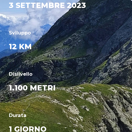
3 SETTEMBRE 2023
Sviluppo
12 KM
Dislivello
1.100 METRI
Durata
1 GIORNO