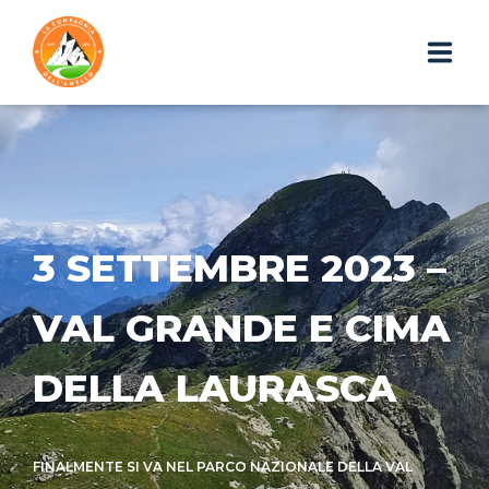
HOME
CHI SIAMO
ESCURSIONI
3 SETTEMBRE 2023 –
PHOTOGALLERY
VAL GRANDE E CIMA
IL BLOG
DELLA LAURASCA
I GADGET
WEBAPP
FINALMENTE SI VA NEL PARCO NAZIONALE DELLA VAL