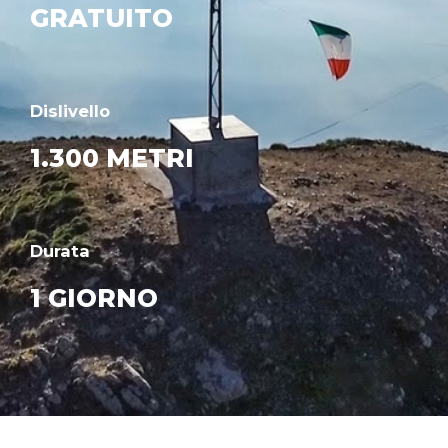
GRATUITO
Dislivello
1.300 METRI
Durata
1 GIORNO